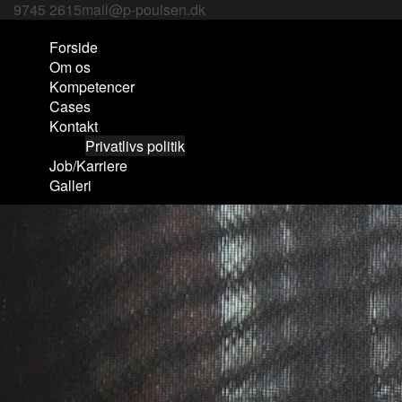
Skip
9745 2615
mail@p-poulsen.dk
to
Forside
content
Om os
Kompetencer
Cases
Kontakt
Privatlivs politik
Job/Karriere
Galleri