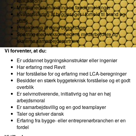
kalkulation
Myndighedsbehandling og færdigmeldinger
Kvalitetssikring af byggesager i forhold til brand og
statik
Projektering af egne byggesager
Sparring med virksomhedens medarbejdere og
eksterne samarbejdspartnere
Vi forventer, at du:
Er uddannet bygningskonstruktør eller ingeniør
Har erfaring med Revit
Har forståelse for og erfaring med LCA-beregninger
Besidder en stærk byggeteknisk forståelse og et godt
overblik
Er selvmotiverende, initiativrig og har en høj
arbejdsmoral
Er samarbejdsvillig og en god teamplayer
Taler og skriver dansk
Erfaring fra bygge- eller entreprenørbranchen er en
fordel