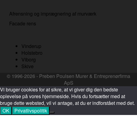
Afrensning og imprægnering af murværk
Facade rens
Vinderup
Holstebro
Viborg
Skive
© 1996-2026 - Preben Poulsen Murer & Entreprenørfirma
ApS
Vi bruger cookies for at sikre, at vi giver dig den bedste
oplevelse på vores hjemmeside. Hvis du fortsætter med at
bruge dette websted, vil vi antage, at du er indforstået med det.
OK
Privatlivspolitik