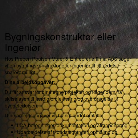
Bygningskonstruktør eller
Ingeniør
Hos Preben Poulsen Murer & Entreprenørfirma ApS søger
vi en bygningskonstruktør eller ingeniør til tiltrædelse
snarest muligt.
Dine arbejdsopgaver:
Du får ansvar for dine egne projekter og følger dem fra
skitsefasen til færdig projektering og overdragelse til
byggeledelsen.
Dine arbejdsopgaver vil blandt andet omfatte:
LCA-beregninger, dokumentation og afrapportering
Udarbejdelse af tilbudstegninger, opmåling og